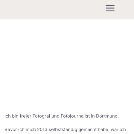
Zum
Men
Inhalt
springen
Über den Fotografen Heiko
Kalweit
Ich bin freier Fotograf und Fotojournalist in Dortmund.
Bevor ich mich 2013 selbstständig gemacht habe, war ich